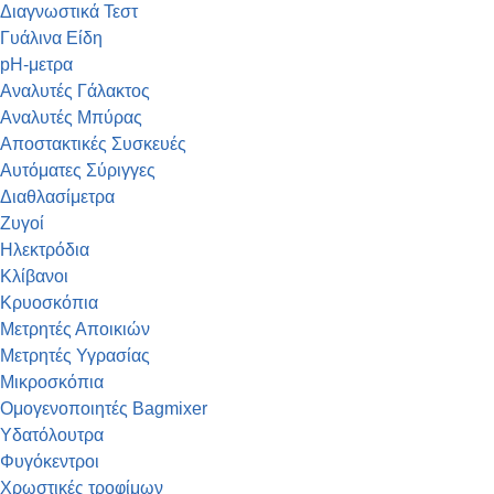
Διαγνωστικά Τεστ
Γυάλινα Είδη
pH-μετρα
Αναλυτές Γάλακτος
Αναλυτές Μπύρας
Αποστακτικές Συσκευές
Αυτόματες Σύριγγες
Διαθλασίμετρα
Ζυγοί
Ηλεκτρόδια
Κλίβανοι
Κρυοσκόπια
Μετρητές Αποικιών
Μετρητές Υγρασίας
Μικροσκόπια
Ομογενοποιητές Bagmixer
Υδατόλουτρα
Φυγόκεντροι
Χρωστικές τροφίμων