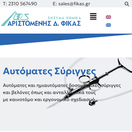
Τ: 2310 567490
E: sales@fikas.gr
Αυτόματες Σύριγγες
Αυτόματες και ημιαυτόματες δοσομετρικές σύριγγες
και βελόνες όπως και ανταλλακτικά τους
με καινοτόμο και εργονομικό σχεδιασμό.