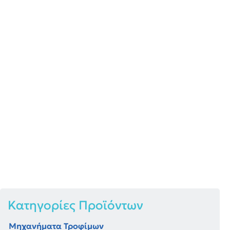
Ζυγοί Πάγκου
Πρότυπα Βάρη
Κατηγορίες Προϊόντων
Μηχανήματα Τροφίμων