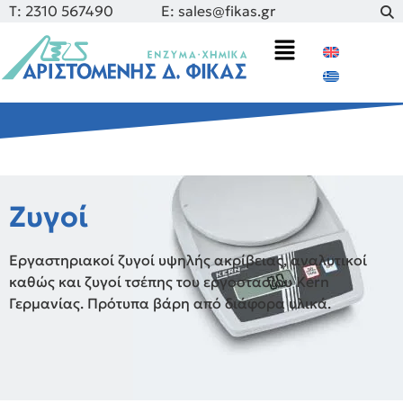
Τ: 2310 567490
E: sales@fikas.gr
Ζυγοί
Εργαστηριακοί ζυγοί υψηλής ακρίβειας, αναλυτικοί
καθώς και ζυγοί τσέπης του εργοστασίου Kern
Γερμανίας. Πρότυπα βάρη από διάφορα υλικά.