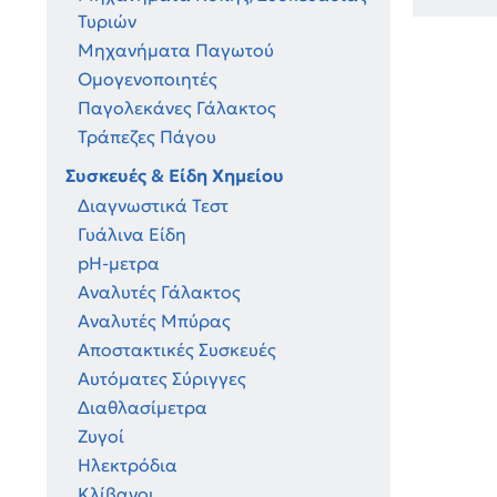
Τυριών
Μηχανήματα Παγωτού
Ομογενοποιητές
Παγολεκάνες Γάλακτος
Τράπεζες Πάγου
Συσκευές & Είδη Χημείου
Διαγνωστικά Τεστ
Γυάλινα Είδη
pH-μετρα
Αναλυτές Γάλακτος
Αναλυτές Μπύρας
Μετρη
Αποστακτικές Συσκευές
Kern
Αυτόματες Σύριγγες
Διαθλασίμετρα
Ζυγοί
Ηλεκτρόδια
Κλίβανοι