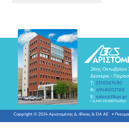
26ης Οκτωβρίου 7
Δευτέρα – Παρασ
T:
2310567490
K:
6948002180
E:
sales@fikas.gr
Γ.Ε.ΜΗ 59288704000
Copyright © 2024 Αριστομένης Δ. Φίκας & ΣΙΑ ΑΕ • Πνευμ