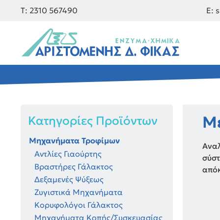
Τ: 2310 567490
E: 
Μ
Κατηγορίες Προϊόντων
Μηχανήματα Τροφίμων
Αναλ
Αντλίες Γιαούρτης
σύστ
Βραστήρες Γάλακτος
από
Δεξαμενές Ψύξεως
Ζυγιστικά Μηχανήματα
Κορυφολόγοι Γάλακτος
Μηχανήματα Κοπής/Συσκευασίας