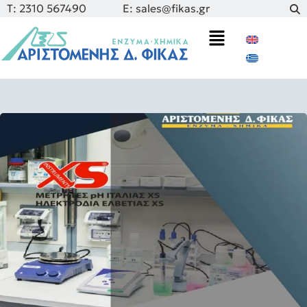
Τ: 2310 567490
E: sales@fikas.gr