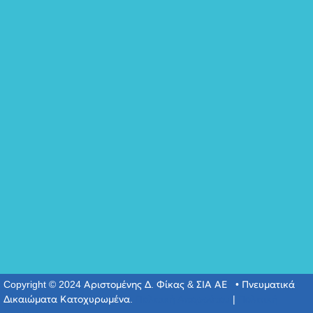
Copyright © 2024 Αριστομένης Δ. Φίκας & ΣΙΑ ΑΕ • Πνευματικά
Δικαιώματα Κατοχυρωμένα.
Πολιτική Απορρύτου
|
Πολιτική