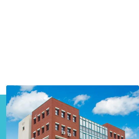
Τεστ Ελέγχου Παστερίωσης
(Φωσφατάσης)
πληροφορίες