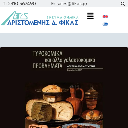
Τ: 2310 567490
E: sales@fikas.gr