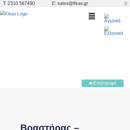
Τ: 2310 567490
E: sales@fikas.gr
Επιστροφή
Βραστήρας –