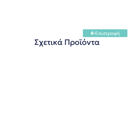
Επιστροφή
Σχετικά Προϊόντα
Βραστήρας - Πολυμηχάνημα (ΟΛΑ ΣΕ
ΕΝΑ τυροκομική μονάδα)
πληροφορίες