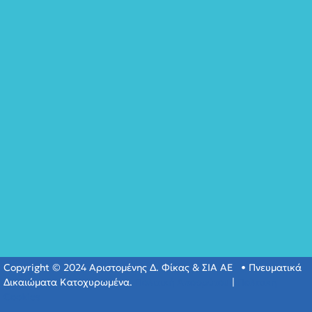
Copyright © 2024 Αριστομένης Δ. Φίκας & ΣΙΑ ΑΕ • Πνευματικά
Δικαιώματα Κατοχυρωμένα.
Πολιτική Απορρύτου
|
Πολιτική
Cookies