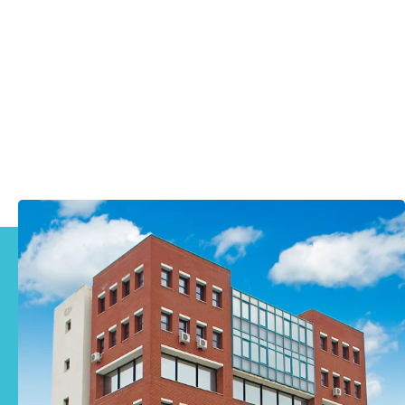
Καλλιέργειες Φέτας, Λευκού Τυριού,
Τελεμέ κτλ
πληροφορίες