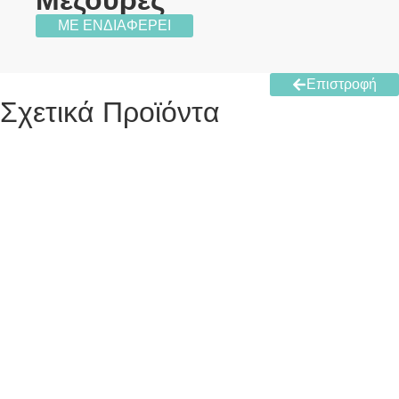
ΜΕ ΕΝΔΙΑΦΕΡΕΙ
Επιστροφή
Σχετικά Προϊόντα
Αναδευτήρας Γάλακτος Ανοξείδωτος
πληροφορίες
Καπνός Φυσικός σε Υγρή Μορφή
πληροφορίες
Λευκαντικό Γάλακτος Verde
πληροφορίες
Καλλιέργειες Σκληρών Τυριών
πληροφορίες