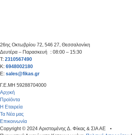
Καλλιέργειες Φέτας, Λευκού Τυριού, Τελεμέ κτλ
πληροφορίες
26ης Οκτωβρίου 72, 546 27, Θεσσαλονίκη
Δευτέρα – Παρασκευή : 08:00 – 15:30
T:
2310567490
K:
6948002180
E:
sales@fikas.gr
Γ.Ε.ΜΗ 59288704000
Αρχική
Προϊόντα
Η Εταιρεία
Τα Νέα μας
Επικοινωνία
Copyright © 2024 Αριστομένης Δ. Φίκας & ΣΙΑ ΑΕ •