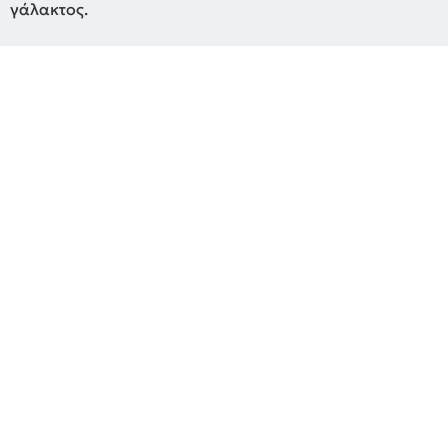
γάλακτος.
Τυρομαγιά Μικροβιολογική